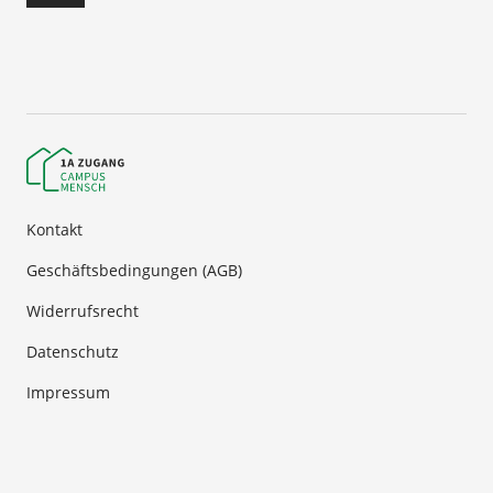
Modul 2 "Gesetzliche Grundlagen"
Modul 3 "Behinderungsarten und
Sozialraumorientierung"
Modul 4 "Systemische Beratung"
Kontakt
Geschäftsbedingungen (AGB)
Widerrufsrecht
Datenschutz
Impressum