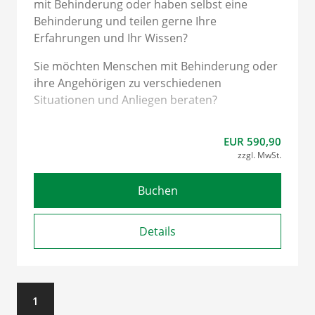
mit Behinderung oder haben selbst eine
Behinderung und teilen gerne Ihre
Erfahrungen und Ihr Wissen?
Sie möchten Menschen mit Behinderung oder
ihre Angehörigen zu verschiedenen
Situationen und Anliegen beraten?
Dann ist die Schulung zum Peer Berater oder
EUR 590,90
zur Peer Beraterin das Richtige für Sie! Der 1a
zzgl. MwSt.
Lerncampus bietet Ihnen diese Online-
Schulung in vier Modulen an und ermöglicht
Buchen
modernes E-Learning wann, wo und wie Sie
möchten!
Details
Überblick über alle Module:
1
Modul 1 "Kommunikation"