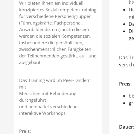
be
Wir bieten Ihnen ein individuell
Di
konzipiertes Sozialkompetenztraining
für verschiedene Personengruppen
mi
(Führungskräfte, Fachpersonal,
Da
Auszubildende, etc.) an. In diesem
Di
werden die sozialen Kompetenzen,
ge
insbesondere die persönlichen,
zwischenmenschlichen Fähigkeiten
der Teilnehmenden gestärkt, auf- und
Das Tr
ausgebaut.
versch
Das Training wird im Peer-Tandem
Preis:
mit
Menschen mit Behinderung
bi
durchgeführt
gr
und beinhaltet verschiedene
interaktive Workshops.
Dauer
Preis: